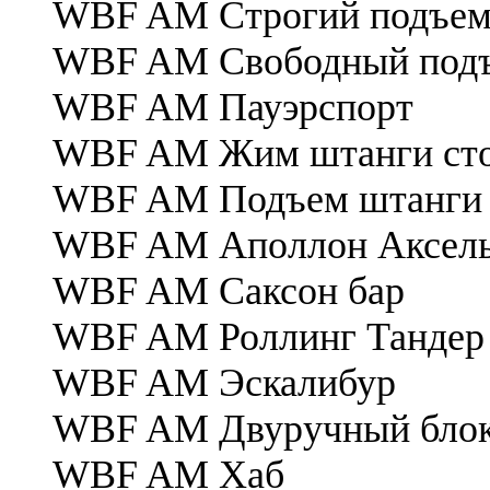
WBF AM Cтрогий подъем 
WBF AM Cвободный подъ
WBF AM Пауэрспорт
WBF AM Жим штанги ст
WBF AM Подъем штанги 
WBF AM Аполлон Аксел
WBF AM Саксон бар
WBF AM Роллинг Тандер
WBF AM Эскалибур
WBF AM Двуручный бло
WBF AM Хаб